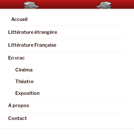
Aller
BOOKAHOLIC.PARIS
Blog Littéraire et Culturel
au
contenu
Accueil
principal
Littérature étrangère
Littérature Française
En vrac
Cinéma
Théatre
Exposition
A propos
Contact