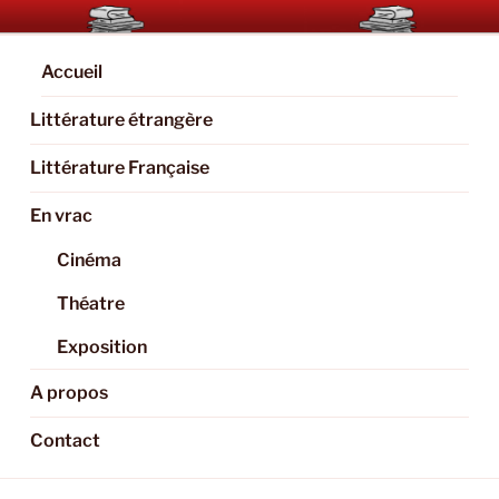
Aller
BOOKAHOLIC.PARIS
Blog Littéraire et Culturel
au
contenu
Accueil
principal
Littérature étrangère
Littérature Française
En vrac
Cinéma
Théatre
Exposition
A propos
Contact