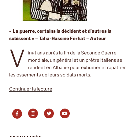
« La guerre, certains la décident et d’autres la
subissent » – Taha-Hassine Ferhat – Auteur
V
ingt ans après la fin de la Seconde Guerre
mondiale, un général et un prêtre italiens se
rendent en Albanie pour exhumer et rapatrier
les ossements de leurs soldats morts.
de
Continuer la lecture
« Le
Général
de
l’Armée
morte
d’Ismaël