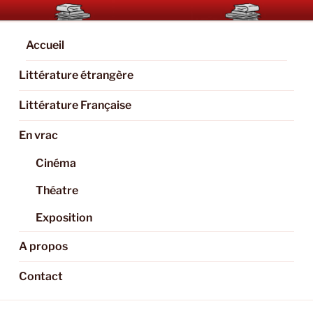
Aller
BOOKAHOLIC.PARIS
Blog Littéraire et Culturel
au
contenu
Accueil
principal
Littérature étrangère
Littérature Française
En vrac
Cinéma
Théatre
Exposition
A propos
Contact