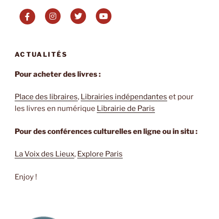
à
la
Combe
aux
Aspics
ACTUALITÉS
de
Ante
Pour acheter des livres :
Tomic »
Place des libraires
,
Librairies indépendantes
et pour
les livres en numérique
Librairie de Paris
Pour des conférences culturelles en ligne ou in situ :
La Voix des Lieux
,
Explore Paris
Enjoy !