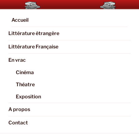
Aller
BOOKAHOLIC.PARIS
Blog Littéraire et Culturel
au
contenu
Accueil
principal
Littérature étrangère
Littérature Française
En vrac
Cinéma
Théatre
Exposition
A propos
Contact