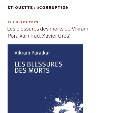
ÉTIQUETTE :
#CORRUPTION
PUBLIÉ
12 JUILLET 2023
LE
Les blessures des morts de Vikram
Paralkar (Trad. Xavier Gros)