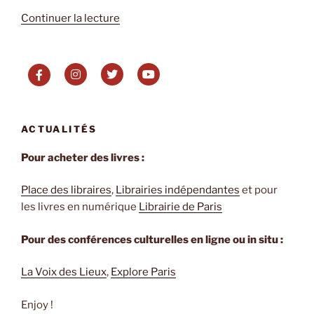
de
Continuer la lecture
« Les
blessures
des
morts
de
Vikram
ACTUALITÉS
Paralkar
(Trad.
Pour acheter des livres :
Xavier
Gros) »
Place des libraires
,
Librairies indépendantes
et pour
les livres en numérique
Librairie de Paris
Pour des conférences culturelles en ligne ou in situ :
La Voix des Lieux
,
Explore Paris
Enjoy !