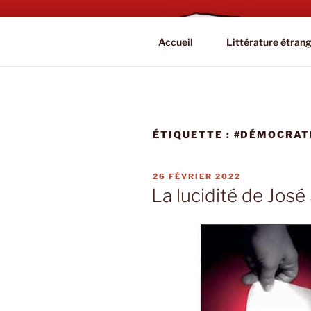
Aller
au
BOOKAHOL
contenu
Blog Littéraire et Culturel
Accueil
Littérature étran
principal
ÉTIQUETTE :
#DÉMOCRAT
PUBLIÉ
26 FÉVRIER 2022
LE
La lucidité de Jos