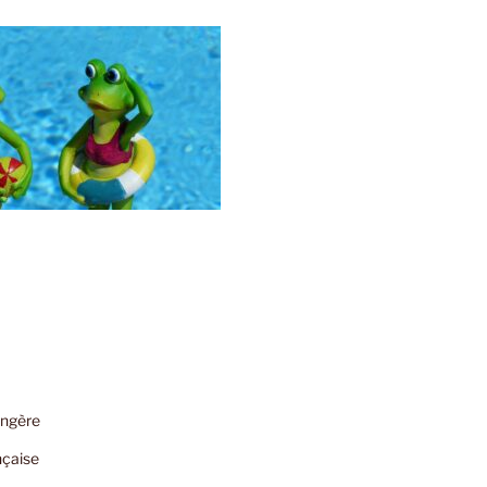
angère
nçaise