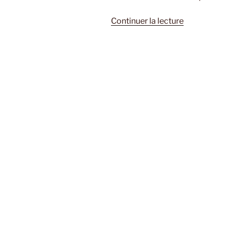
de
Continuer la lecture
« La
lucidité
de
José
Saramago 