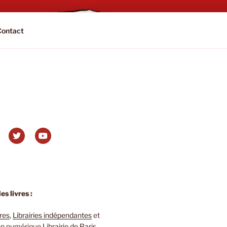
Contact
s livres :
ires
,
Librairies indépendantes
et
 en numérique
Librairie de Paris