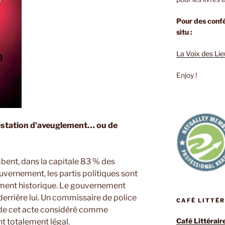
Pour des confé
situ :
La Voix des Li
Enjoy !
festation d’aveuglement… ou de
mbent, dans la capitale 83 % des
uvernement, les partis politiques sont
ement historique. Le gouvernement
e derrière lui. Un commissaire de police
CAFÉ LITTÉ
e de cet acte considéré comme
Café Littérair
t totalement légal.