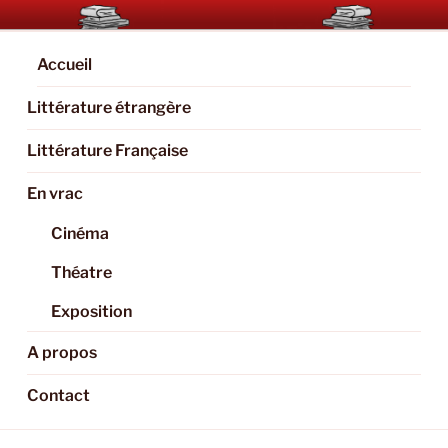
Aller
BOOKAHOLIC.PARIS
Blog Littéraire et Culturel
au
contenu
Accueil
principal
Littérature étrangère
Littérature Française
En vrac
Cinéma
Théatre
Exposition
A propos
Contact