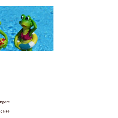
angère
nçaise