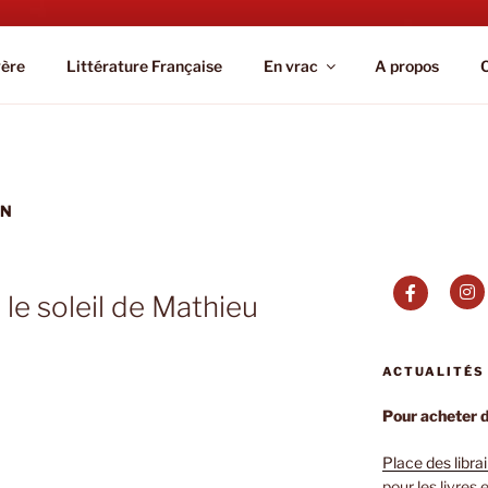
IC.PARIS
gère
Littérature Française
En vrac
A propos
ON
 le soleil de Mathieu
ACTUALITÉS
Pour acheter de
Place des libra
pour les livres