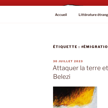
Aller
au
BOOKAHOL
contenu
Blog Littéraire et Culturel
Accueil
Littérature étran
principal
ÉTIQUETTE :
#ÉMIGRATI
PUBLIÉ
30 JUILLET 2023
LE
Attaquer la terre et
Belezi