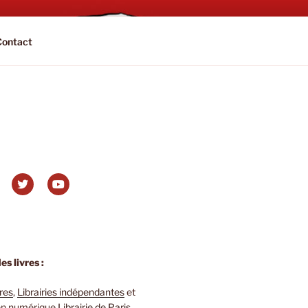
Contact
s livres :
ires
,
Librairies indépendantes
et
 en numérique
Librairie de Paris