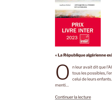
« La République algérienne exi
O
n leur avait dit que l’
tous les possibles, l’e
celui de leurs enfants.
menti…
de
Continuer la lecture
« Attaquer
la