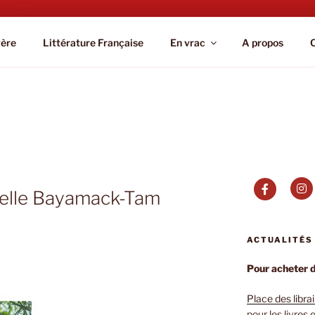
IC.PARIS
gère
Littérature Française
En vrac
A propos
elle Bayamack-Tam
ACTUALITÉS
Pour acheter de
Place des libra
pour les livres