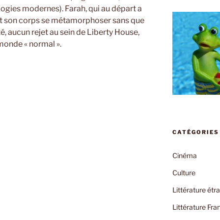
logies modernes). Farah, qui au départ a
 voit son corps se métamorphoser sans que
é, aucun rejet au sein de Liberty House,
 monde « normal ».
lle
CATÉGORIES
Cinéma
Culture
Littérature étr
Littérature Fra