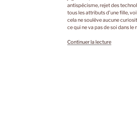
antispécisme, rejet des techno
tous les attributs d’une fille,
cela ne soulève aucune curiosit
ce qui ne va pas de soi dans le
de
Continuer la lecture
« Arcadie
d’Emmanue
Bayamack-
Tam »