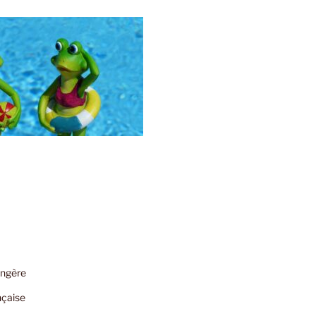
angère
nçaise