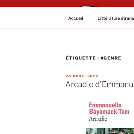
Aller
au
BOOKAHOL
contenu
Blog Littéraire et Culturel
Accueil
Littérature étran
principal
ÉTIQUETTE :
#GENRE
PUBLIÉ
28 AVRIL 2022
LE
Arcadie d’Emmanu