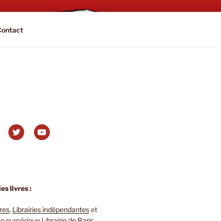
Contact
s livres :
ires
,
Librairies indépendantes
et
 en numérique
Librairie de Paris