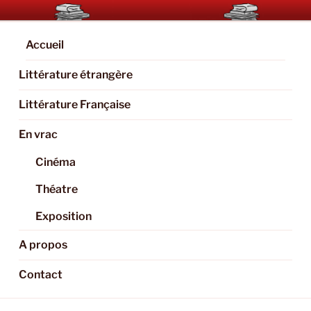
Aller
BOOKAHOLIC.PARIS
Blog Littéraire et Culturel
au
contenu
Accueil
principal
Littérature étrangère
Littérature Française
En vrac
Cinéma
Théatre
Exposition
A propos
Contact