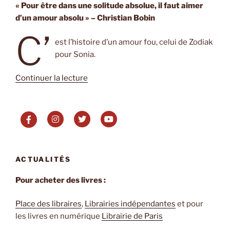
« Pour être dans une solitude absolue, il faut aimer
d’un amour absolu » – Christian Bobin
C’
est l’histoire d’un amour fou, celui de Zodiak
pour Sonia.
de
Continuer la lecture
« La
part
des
chiens
de
Marcus
ACTUALITÉS
Malte »
Pour acheter des livres :
Place des libraires
,
Librairies indépendantes
et pour
les livres en numérique
Librairie de Paris