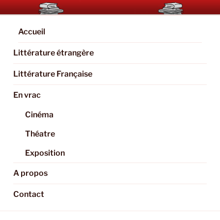
Aller
BOOKAHOLIC.PARIS
Blog Littéraire et Culturel
au
contenu
Accueil
principal
Littérature étrangère
Littérature Française
En vrac
Cinéma
Théatre
Exposition
A propos
Contact