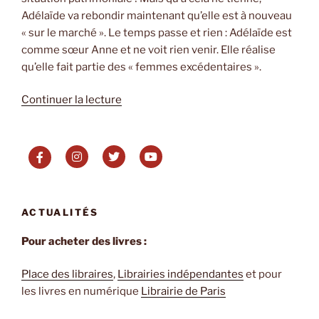
Adélaïde va rebondir maintenant qu’elle est à nouveau
« sur le marché ». Le temps passe et rien : Adélaïde est
comme sœur Anne et ne voit rien venir. Elle réalise
qu’elle fait partie des « femmes excédentaires ».
de
Continuer la lecture
« Le
coeur
synthétique
de
Chloé
Delaume »
ACTUALITÉS
Pour acheter des livres :
Place des libraires
,
Librairies indépendantes
et pour
les livres en numérique
Librairie de Paris