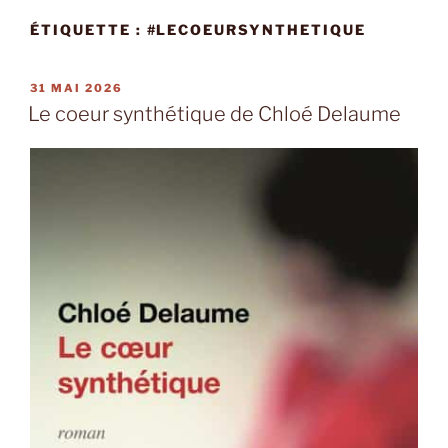
ÉTIQUETTE :
#LECOEURSYNTHETIQUE
PUBLIÉ
31 MAI 2026
LE
Le coeur synthétique de Chloé Delaume