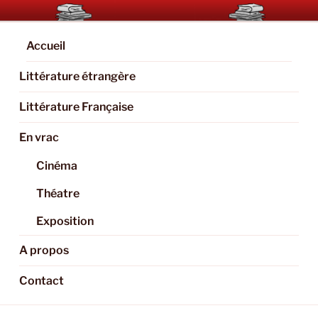
Aller
BOOKAHOLIC.PARIS
Blog Littéraire et Culturel
au
contenu
Accueil
principal
Littérature étrangère
Littérature Française
En vrac
Cinéma
Théatre
Exposition
A propos
Contact