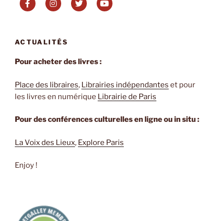
mourir
de
Jean-
ACTUALITÉS
René
Van
Pour acheter des livres :
der
Plaetsen »
Place des libraires
,
Librairies indépendantes
et pour
les livres en numérique
Librairie de Paris
Pour des conférences culturelles en ligne ou in situ :
La Voix des Lieux
,
Explore Paris
Enjoy !