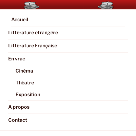
Aller
BOOKAHOLIC.PARIS
Blog Littéraire et Culturel
au
contenu
Accueil
principal
Littérature étrangère
Littérature Française
En vrac
Cinéma
Théatre
Exposition
A propos
Contact