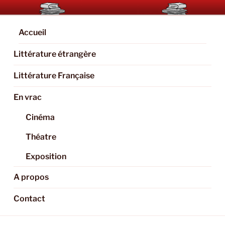
Aller
BOOKAHOLIC.PARIS
Blog Littéraire et Culturel
au
contenu
Accueil
principal
Littérature étrangère
Littérature Française
En vrac
Cinéma
Théatre
Exposition
A propos
Contact