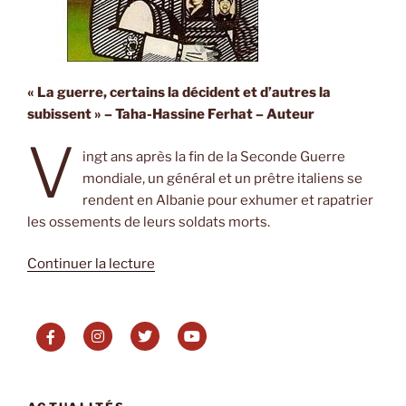
« La guerre, certains la décident et d’autres la
subissent » – Taha-Hassine Ferhat – Auteur
V
ingt ans après la fin de la Seconde Guerre
mondiale, un général et un prêtre italiens se
rendent en Albanie pour exhumer et rapatrier
les ossements de leurs soldats morts.
de
Continuer la lecture
« Le
Général
de
l’Armée
morte
d’Ismaël