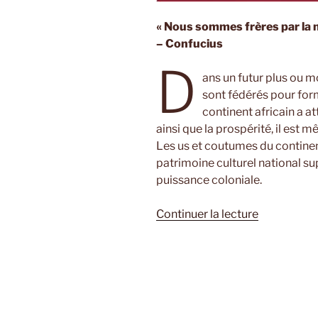
« Nous sommes frères par la n
– Confucius
D
ans un futur plus ou mo
sont fédérés pour for
continent africain a at
ainsi que la prospérité, il est 
Les us et coutumes du continent
patrimoine culturel national su
puissance coloniale.
de
Continuer la lecture
« Rouge
impérarice
de
Léonora
Miano »