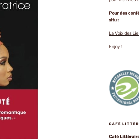
Pour des confé
situ :
La Voix des Li
Enjoy !
CAFÉ LITTÉ
Café Littérair