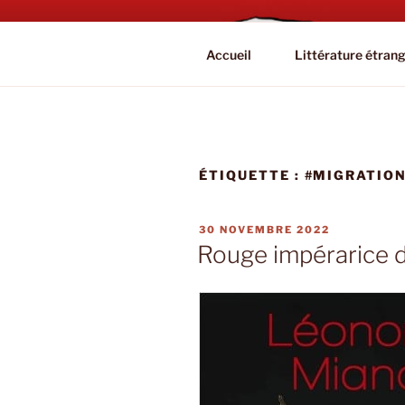
Aller
au
BOOKAHOL
contenu
Blog Littéraire et Culturel
Accueil
Littérature étran
principal
ÉTIQUETTE :
#MIGRATIO
PUBLIÉ
30 NOVEMBRE 2022
LE
Rouge impérarice 