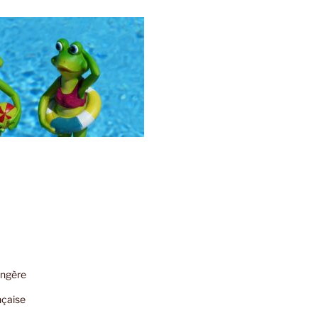
angère
nçaise