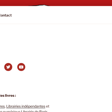
Contact
s livres :
ires
,
Librairies indépendantes
et
 en numérique
Librairie de Paris