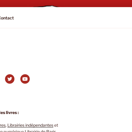
Contact
s livres :
ires
,
Librairies indépendantes
et
 en numérique
Librairie de Paris