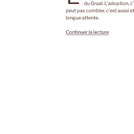
du Graal. L’adoption, c
peut pas combler, c’est aussi 
longue attente.
de
Continuer la lecture
« Les
garçons
russes
ne
pleurent
jamais
de
Valérie
Van
Oost »