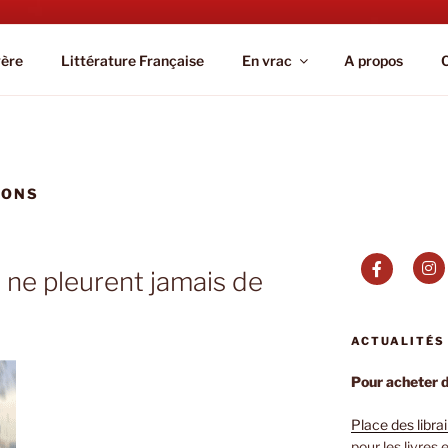
IC.PARIS
gère
Littérature Française
En vrac
A propos
IONS
 ne pleurent jamais de
ACTUALITÉS
Pour acheter de
Place des libra
pour les livres