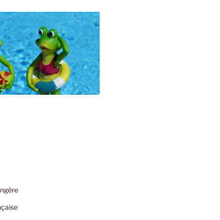
angère
nçaise