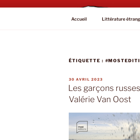
Aller
au
BOOKAHOL
contenu
Blog Littéraire et Culturel
Accueil
Littérature étran
principal
ÉTIQUETTE :
#MOSTEDIT
PUBLIÉ
30 AVRIL 2023
LE
Les garçons russes
Valérie Van Oost