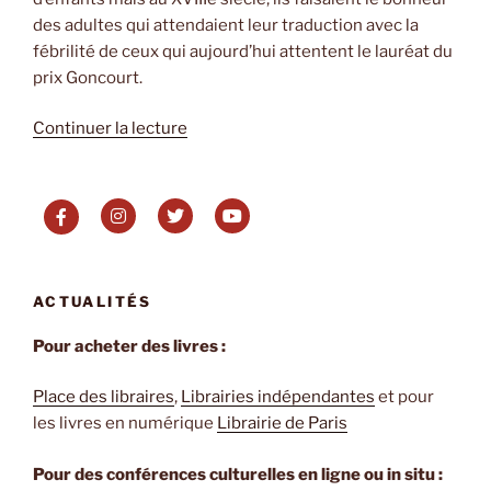
des adultes qui attendaient leur traduction avec la
fébrilité de ceux qui aujourd’hui attentent le lauréat du
prix Goncourt.
de
Continuer la lecture
« L’or
de
la
nuit
d’Irène
Frain »
ACTUALITÉS
Pour acheter des livres :
Place des libraires
,
Librairies indépendantes
et pour
les livres en numérique
Librairie de Paris
Pour des conférences culturelles en ligne ou in situ :