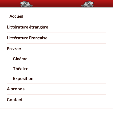
Aller
BOOKAHOLIC.PARIS
Blog Littéraire et Culturel
au
contenu
Accueil
principal
Littérature étrangère
Littérature Française
En vrac
Cinéma
Théatre
Exposition
A propos
Contact