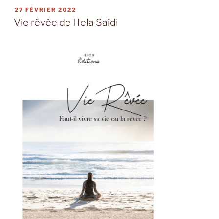
garçons
PUBLIÉ
27 FÉVRIER 2022
LE
russes
Vie rêvée de Hela Saïdi
ne
pleurent
jamais
de
Valérie
Van
Oost »