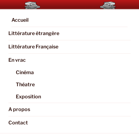
Aller
BOOKAHOLIC.PARIS
Blog Littéraire et Culturel
au
contenu
Accueil
principal
Littérature étrangère
Littérature Française
En vrac
Cinéma
Théatre
Exposition
A propos
Contact