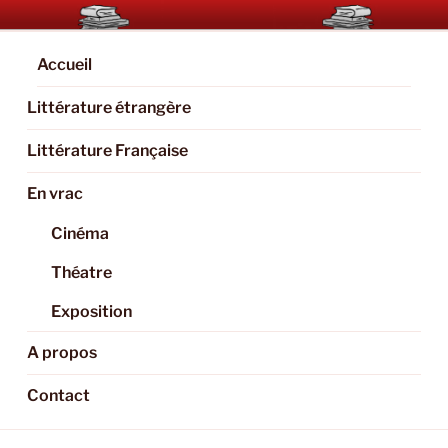
Aller
BOOKAHOLIC.PARIS
Blog Littéraire et Culturel
au
contenu
Accueil
principal
Littérature étrangère
Littérature Française
En vrac
Cinéma
Théatre
Exposition
A propos
Contact