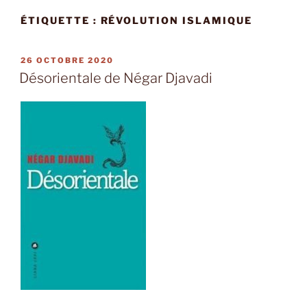
ÉTIQUETTE :
RÉVOLUTION ISLAMIQUE
PUBLIÉ
26 OCTOBRE 2020
LE
Désorientale de Négar Djavadi