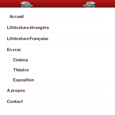
Aller
BOOKAHOLIC.PARIS
Blog Littéraire et Culturel
au
contenu
Accueil
principal
Littérature étrangère
Littérature Française
En vrac
Cinéma
Théatre
Exposition
A propos
Contact