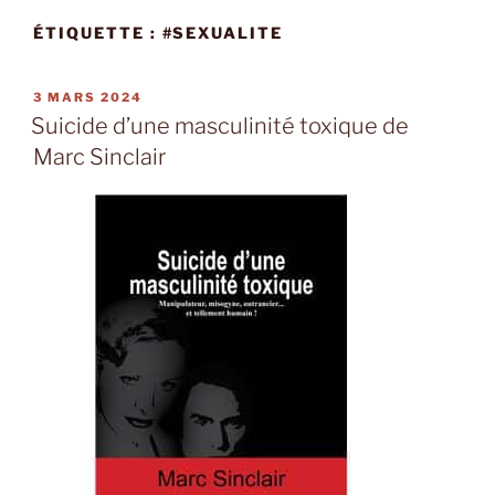
ÉTIQUETTE :
#SEXUALITE
PUBLIÉ
3 MARS 2024
LE
Suicide d’une masculinité toxique de
Marc Sinclair