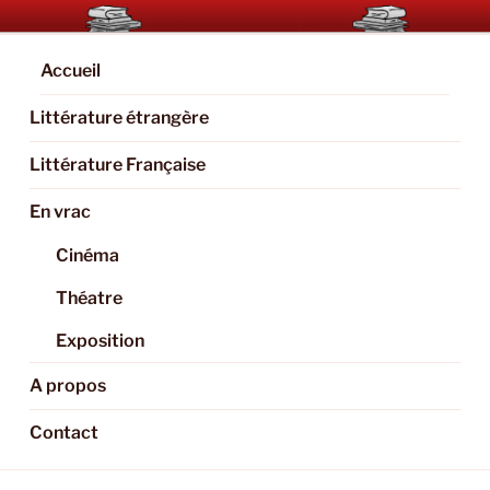
Aller
BOOKAHOLIC.PARIS
Blog Littéraire et Culturel
au
contenu
Accueil
principal
Littérature étrangère
Littérature Française
En vrac
Cinéma
Théatre
Exposition
A propos
Contact