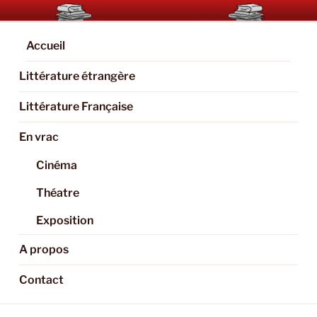
Aller
BOOKAHOLIC.PARIS
Blog Littéraire et Culturel
au
contenu
Accueil
principal
Littérature étrangère
Littérature Française
En vrac
Cinéma
Théatre
Exposition
A propos
Contact