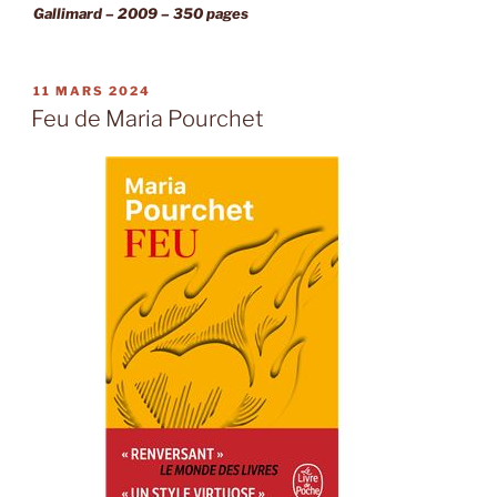
Gallimard – 2009 – 350 pages
PUBLIÉ
11 MARS 2024
LE
Feu de Maria Pourchet