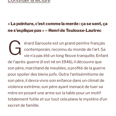
Continuer la lecture
« L’Intranquille
de
Gérard
« La peinture, c’est comme la merde : ça se sent, ça
ne s’explique pas » – Henri de Toulouse-Lautrec
Garouste
et
G
érard Garouste est un grand peintre français
Judith
contemporain, reconnu du monde de l’art. Sa
Perrignon »
vie n’a pas été un long fleuve tranquille. Enfant
de l’après-guerre (il est né en 1946), il découvre que
son père, marchand de meubles, a profité de la guerre
pour spolier des biens juifs. Outre l’antisémitisme de
son père, il devra vivre son enfance dans un climat de
violence extrême, son père ayant menacé de tuer sa
mère en posant une arme sur la table pour un motif
totalement futile et sur tout cela plane le mystère d’un
secret de famille.