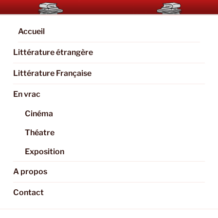
Aller
BOOKAHOLIC.PARIS
Blog Littéraire et Culturel
au
contenu
Accueil
principal
Littérature étrangère
Littérature Française
En vrac
Cinéma
Théatre
Exposition
A propos
Contact