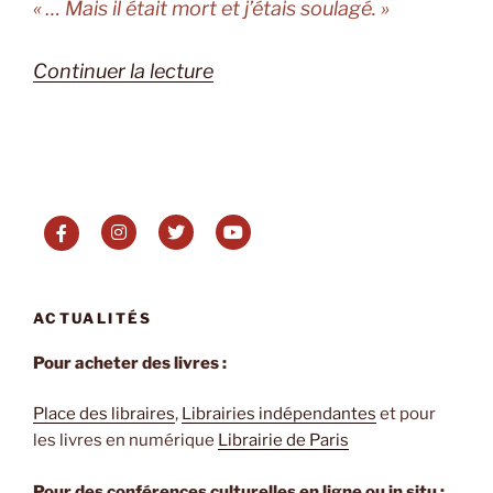
« … Mais il était mort et j’étais soulagé. »
de
Continuer la lecture
« L’Intranquille
de
Gérard
Garouste
et
Judith
Perrignon »
ACTUALITÉS
Pour acheter des livres :
Place des libraires
,
Librairies indépendantes
et pour
les livres en numérique
Librairie de Paris
Pour des conférences culturelles en ligne ou in situ :