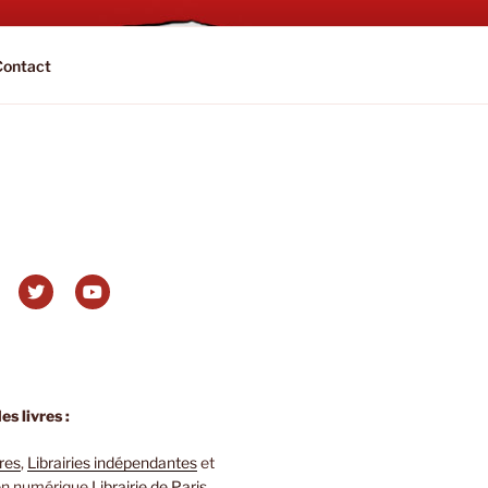
Contact
s livres :
ires
,
Librairies indépendantes
et
 en numérique
Librairie de Paris