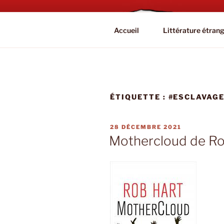
Aller
au
BOOKAHOL
contenu
Blog Littéraire et Culturel
Accueil
Littérature étran
principal
ÉTIQUETTE :
#ESCLAVAG
PUBLIÉ
28 DÉCEMBRE 2021
LE
Mothercloud de Ro