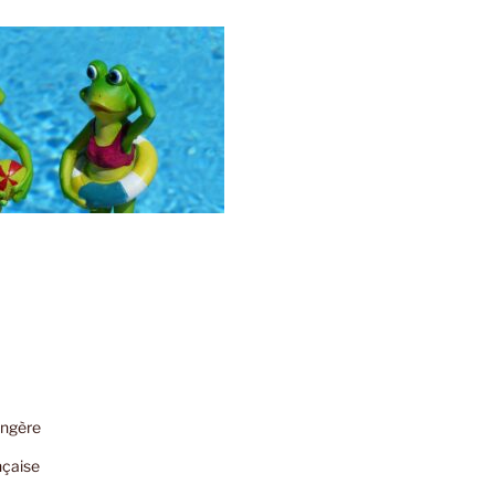
angère
nçaise