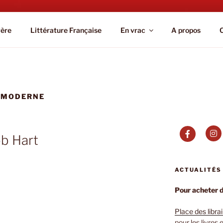
IC.PARIS
gère
Littérature Française
En vrac
A propos
EMODERNE
b Hart
ACTUALITÉS
Pour acheter de
Place des libra
pour les livres