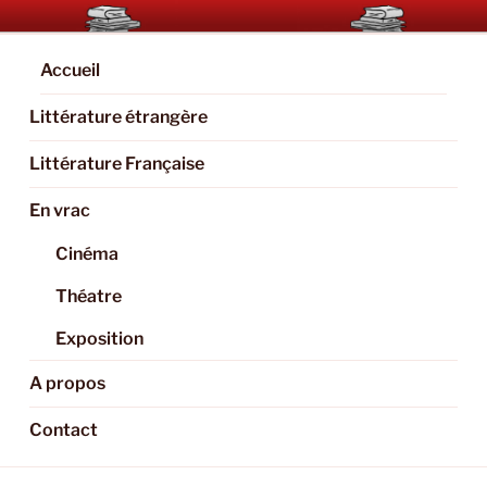
Aller
BOOKAHOLIC.PARIS
Blog Littéraire et Culturel
au
contenu
Accueil
principal
Littérature étrangère
Littérature Française
En vrac
Cinéma
Théatre
Exposition
A propos
Contact