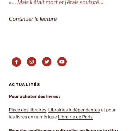
« … Mais il était mort et j’étais soulagé. »
de
Continuer la lecture
« L’Intranquille
de
Gérard
Garouste
et
Judith
Perrignon »
ACTUALITÉS
Pour acheter des livres :
Place des libraires
,
Librairies indépendantes
et pour
les livres en numérique
Librairie de Paris
Pour des conférences culturelles en ligne ou in situ :