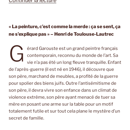
Continuer la lecture
« L’Intranquille
de
Gérard
« La peinture, c’est comme la merde : ça se sent, ça
ne s’explique pas » – Henri de Toulouse-Lautrec
Garouste
et
G
érard Garouste est un grand peintre français
Judith
contemporain, reconnu du monde de l’art. Sa
Perrignon »
vie n’a pas été un long fleuve tranquille. Enfant
de l’après-guerre (il est né en 1946), il découvre que
son père, marchand de meubles, a profité de la guerre
pour spolier des biens juifs. Outre l’antisémitisme de
son père, il devra vivre son enfance dans un climat de
violence extrême, son père ayant menacé de tuer sa
mère en posant une arme sur la table pour un motif
totalement futile et sur tout cela plane le mystère d’un
secret de famille.