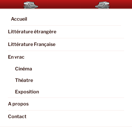
Aller
BOOKAHOLIC.PARIS
Blog Littéraire et Culturel
au
contenu
Accueil
principal
Littérature étrangère
Littérature Française
En vrac
Cinéma
Théatre
Exposition
A propos
Contact