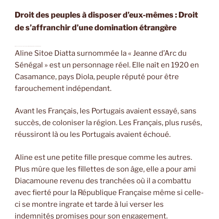
Droit des peuples à disposer d’eux-mêmes : Droit
de s’affranchir d’une domination étrangère
Droit des peuples à disposer d’eux-mêmes : Droit de s’affranchir d’une domination étrangère
Aline Sitoe Diatta surnommée la « Jeanne d’Arc du
Sénégal » est un personnage réel. Elle naît en 1920 en
Casamance, pays Diola, peuple réputé pour être
farouchement indépendant.
Avant les Français, les Portugais avaient essayé, sans
succès, de coloniser la région. Les Français, plus rusés,
réussiront là ou les Portugais avaient échoué.
Aline est une petite fille presque comme les autres.
Plus mûre que les fillettes de son âge, elle a pour ami
Diacamoune revenu des tranchées où il a combattu
avec fierté pour la République Française même si celle-
ci se montre ingrate et tarde à lui verser les
indemnités promises pour son engagement.