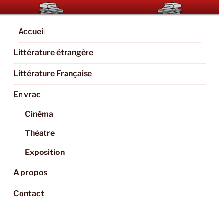
Aller
BOOKAHOLIC.PARIS
Blog Littéraire et Culturel
au
contenu
Accueil
principal
Littérature étrangère
Littérature Française
En vrac
Cinéma
Théatre
Exposition
A propos
Contact