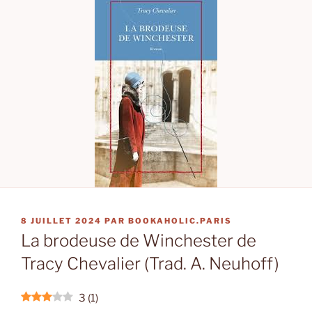
PUBLIÉ
8 JUILLET 2024
PAR
BOOKAHOLIC.PARIS
LE
La brodeuse de Winchester de
Tracy Chevalier (Trad. A. Neuhoff)
3
(
1
)