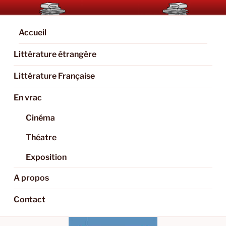
Aller
BOOKAHOLIC.PARIS
Blog Littéraire et Culturel
au
contenu
Accueil
principal
Littérature étrangère
Littérature Française
En vrac
Cinéma
Théatre
Exposition
A propos
Contact