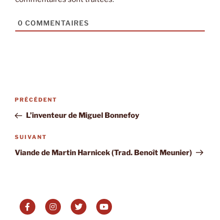
0
COMMENTAIRES
Navigation
Article
PRÉCÉDENT
de
précédent
L’inventeur de Miguel Bonnefoy
l’article
Article
SUIVANT
suivant
Viande de Martin Harnicek (Trad. Benoît Meunier)