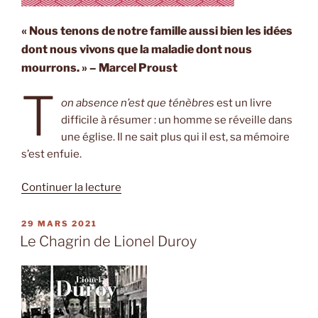
« Nous tenons de notre famille aussi bien les idées
dont nous vivons que la maladie dont nous
mourrons. » – Marcel Proust
T
on absence n’est que ténèbres
est un livre
difficile à résumer : un homme se réveille dans
une église. Il ne sait plus qui il est, sa mémoire
s’est enfuie.
de
Continuer la lecture
« Ton
absence
PUBLIÉ
29 MARS 2021
LE
n’est
Le Chagrin de Lionel Duroy
que
ténèbres
de
Jon