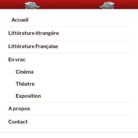
Aller
BOOKAHOLIC.PARIS
Blog Littéraire et Culturel
au
contenu
Accueil
principal
Littérature étrangère
Littérature Française
En vrac
Cinéma
Théatre
Exposition
A propos
Contact