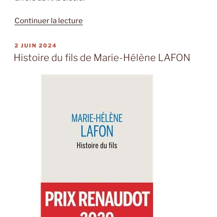
de
Continuer la lecture
« In
violentia
PUBLIÉ
2 JUIN 2024
LE
veritas
Histoire du fils de Marie-Hélène LAFON
de
Catherine
Girard »