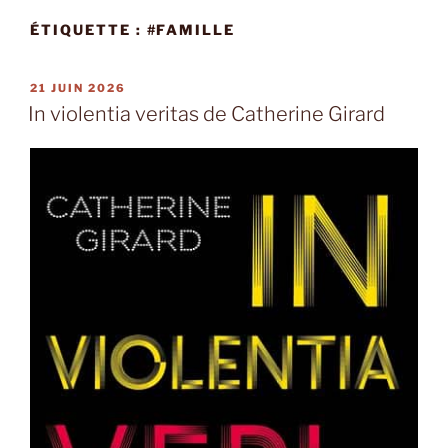
ÉTIQUETTE :
#FAMILLE
PUBLIÉ
21 JUIN 2026
LE
In violentia veritas de Catherine Girard