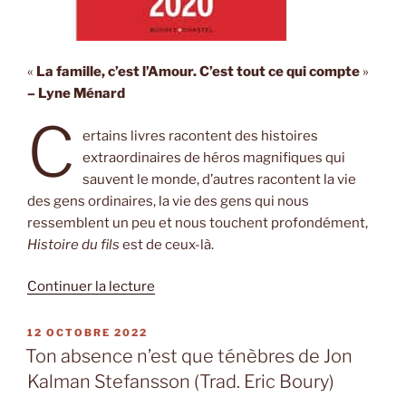
«
La famille, c’est l’Amour. C’est tout ce qui compte
»
– Lyne Ménard
C
ertains livres racontent des histoires
extraordinaires de héros magnifiques qui
sauvent le monde, d’autres racontent la vie
des gens ordinaires, la vie des gens qui nous
ressemblent un peu et nous touchent profondément,
Histoire du fils
est de ceux-là.
de
Continuer la lecture
« Histoire
du
PUBLIÉ
12 OCTOBRE 2022
LE
fils
Ton absence n’est que ténèbres de Jon
de
Kalman Stefansson (Trad. Eric Boury)
Marie-