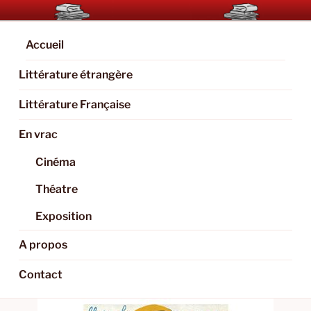
Aller
BOOKAHOLIC.PARIS
Blog Littéraire et Culturel
au
contenu
Accueil
principal
Littérature étrangère
Littérature Française
En vrac
Cinéma
Théatre
Exposition
A propos
Contact