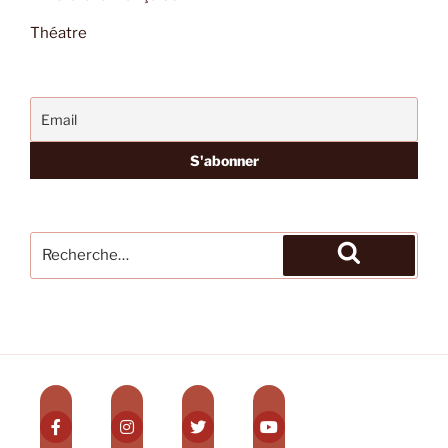
Théatre
Recherche
pour
Recherche
: