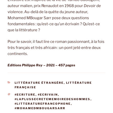
auteur malien, prix Renaudot en 1968 pour
Devoir de
violence
. Au-delà de la quête du jeune auteur,
Mohamed MBougar Sarr pose deux questions
fondamentales : qu’est-ce qu’un écrivain ? Qu’est-ce
que la littérature ?
Pour le savoir, il faut lire ce roman passionnant, à la fois
très français et très africain : un pont jeté entre deux
continents.
Editions Philippe Rey – 2021 – 457 pages
CATÉGORIES
LITTÉRATURE ÉTRANGÈRE
,
LITTÉRATURE
FRANÇAISE
ÉTIQUETTES
#ECRITURE
,
#ECRIVAIN
,
#LAPLUSSECRETEMEMOIREDESHOMMES
,
#LITTERATUREFRANCOPHONE
,
#MOHAMEDMBOUGARSARR