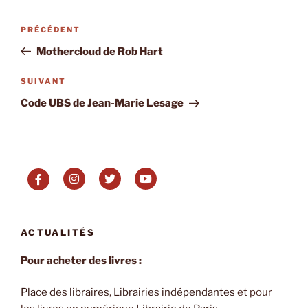
Navigation
Article
PRÉCÉDENT
de
précédent
Mothercloud de Rob Hart
l’article
Article
SUIVANT
suivant
Code UBS de Jean-Marie Lesage
ACTUALITÉS
Pour acheter des livres :
Place des libraires
,
Librairies indépendantes
et pour