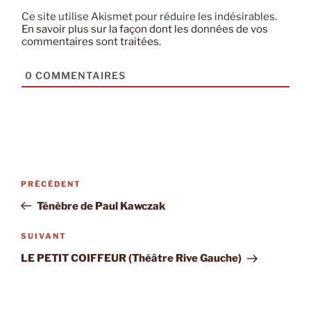
Ce site utilise Akismet pour réduire les indésirables.
En savoir plus sur la façon dont les données de vos
commentaires sont traitées
.
0
COMMENTAIRES
Navigation
Article
PRÉCÉDENT
de
précédent
Ténèbre de Paul Kawczak
l’article
Article
SUIVANT
suivant
LE PETIT COIFFEUR (Théâtre Rive Gauche)