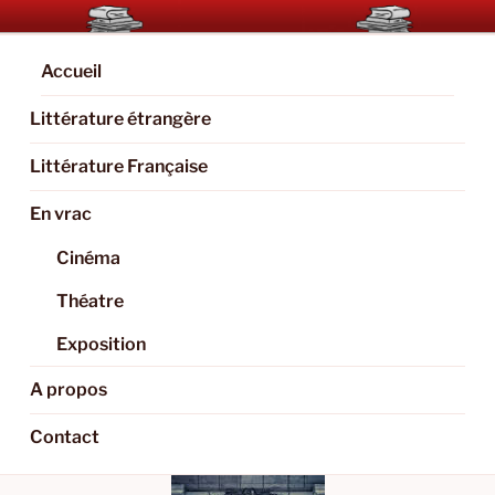
Aller
BOOKAHOLIC.PARIS
Blog Littéraire et Culturel
au
contenu
Accueil
principal
Littérature étrangère
Littérature Française
En vrac
Cinéma
Théatre
Exposition
A propos
Contact