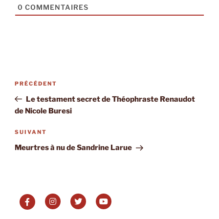
0
COMMENTAIRES
Navigation
Article
PRÉCÉDENT
de
précédent
Le testament secret de Théophraste Renaudot
l’article
de Nicole Buresi
Article
SUIVANT
suivant
Meurtres à nu de Sandrine Larue