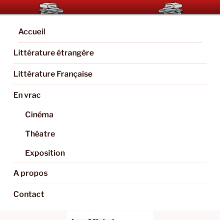
Aller
BOOKAHOLIC.PARIS
Blog Littéraire et Culturel
au
contenu
Accueil
principal
Littérature étrangère
Littérature Française
En vrac
Cinéma
Théatre
Exposition
A propos
Contact